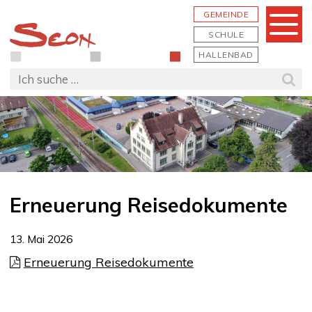
Schnellnavigation
Navigieren in Seon
Hauptn
GEMEINDE
Menu
SCHULE
HALLENBAD
Suchbegriff
Suc
Erneuerung Reisedokumente
13. Mai 2026
Erneuerung Reisedokumente