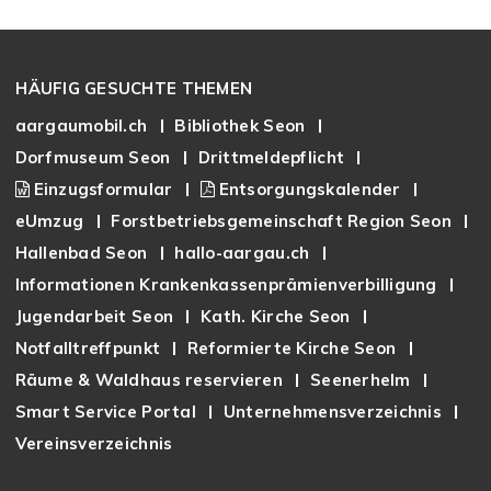
Footer
HÄUFIG GESUCHTE THEMEN
aargaumobil.ch
Bibliothek Seon
Dorfmuseum Seon
Drittmeldepflicht
Einzugsformular
Entsorgungskalender
eUmzug
Forstbetriebsgemeinschaft Region Seon
Hallenbad Seon
hallo-aargau.ch
Informationen Krankenkassenprämienverbilligung
Jugendarbeit Seon
Kath. Kirche Seon
Notfalltreffpunkt
Reformierte Kirche Seon
Räume & Waldhaus reservieren
Seenerhelm
Smart Service Portal
Unternehmensverzeichnis
Vereinsverzeichnis