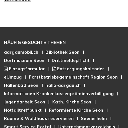
Footer
HÄUFIG GESUCHTE THEMEN
aargaumobil.ch
Bibliothek Seon
Dorfmuseum Seon
Drittmeldepflicht
Einzugsformular
Entsorgungskalender
eUmzug
Forstbetriebsgemeinschaft Region Seon
Hallenbad Seon
hallo-aargau.ch
Informationen Krankenkassenprämienverbilligung
Jugendarbeit Seon
Kath. Kirche Seon
Notfalltreffpunkt
Reformierte Kirche Seon
Räume & Waldhaus reservieren
Seenerhelm
Smart Service Portal
Unternehmensverzeichnis