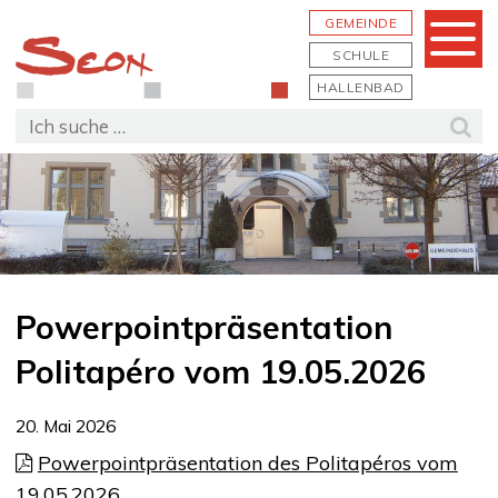
Schnellnavigation
Navigieren in Seon
Hauptn
GEMEINDE
Menu
SCHULE
HALLENBAD
Suchbegriff
Suc
Powerpointpräsentation
Politapéro vom 19.05.2026
20. Mai 2026
Powerpointpräsentation des Politapéros vom
19.05.2026