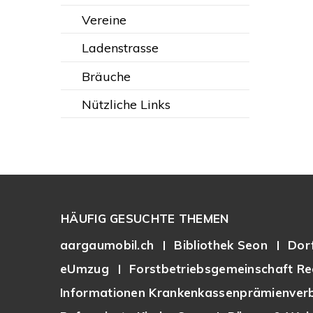
Vereine
Ladenstrasse
Bräuche
Nützliche Links
Footer
HÄUFIG GESUCHTE THEMEN
aargaumobil.ch
Bibliothek Seon
Dor
eUmzug
Forstbetriebsgemeinschaft Re
Informationen Krankenkassenprämienverb