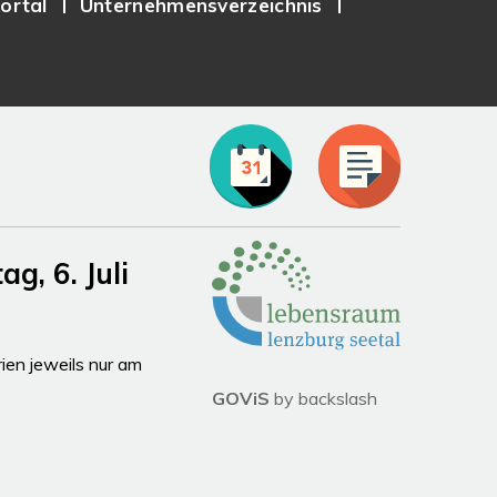
ortal
Unternehmensverzeichnis
Partner
, 6. Juli
en jeweils nur am
GOViS
by
backslash
 Uhr
hlossen