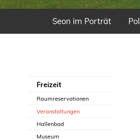
Hauptnavigation
Seon im Porträt
Pol
Subnavigation:
Freizeit
Raumreservationen
Veranstaltungen
Hallenbad
Museum