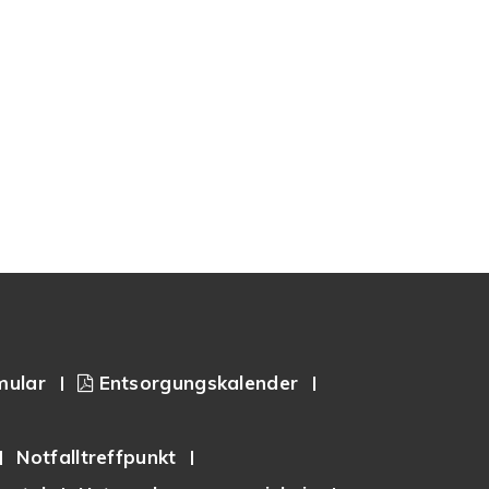
mular
Entsorgungskalender
Notfalltreffpunkt