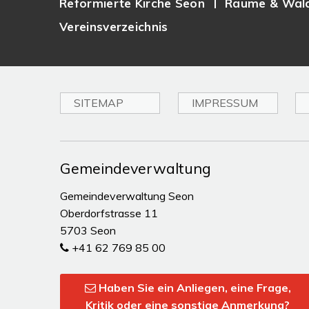
Reformierte Kirche Seon
Räume & Wald
Vereinsverzeichnis
SITEMAP
IMPRESSUM
Toplinks
Gemeindeverwaltung
Gemeindeverwaltung Seon
Oberdorfstrasse 11
5703 Seon
+41 62 769 85 00
Haben Sie ein Anliegen, eine Frage,
Kritik oder eine sonstige Anmerkung?