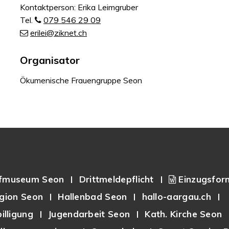
Kontaktperson: Erika Leimgruber
Tel.
079 546 29 09
erilei@ziknet.ch
Organisator
Ökumenische Frauengruppe Seon
fmuseum Seon
Drittmeldepflicht
Einzugsfor
gion Seon
Hallenbad Seon
hallo-aargau.ch
illigung
Jugendarbeit Seon
Kath. Kirche Seon