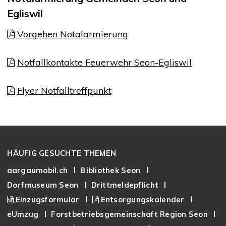
Egliswil
Vorgehen Notalarmierung
Notfallkontakte Feuerwehr Seon-Egliswil
Flyer Notfalltreffpunkt
Footer
HÄUFIG GESUCHTE THEMEN
aargaumobil.ch
Bibliothek Seon
Dorfmuseum Seon
Drittmeldepflicht
Einzugsformular
Entsorgungskalender
eUmzug
Forstbetriebsgemeinschaft Region Seon