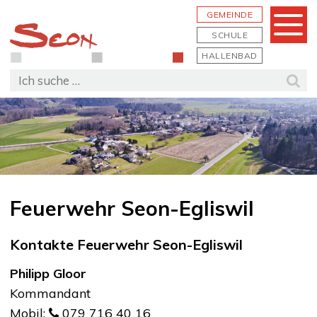
Schnellnavigation
Navigieren in Seon
Hauptn
GEMEINDE
Menu
SCHULE
HALLENBAD
Suchbegriff
Suc
Feuerwehr Seon-Egliswil
Kontakte Feuerwehr Seon-Egliswil
Philipp Gloor
Kommandant
Mobil:
079 716 40 16