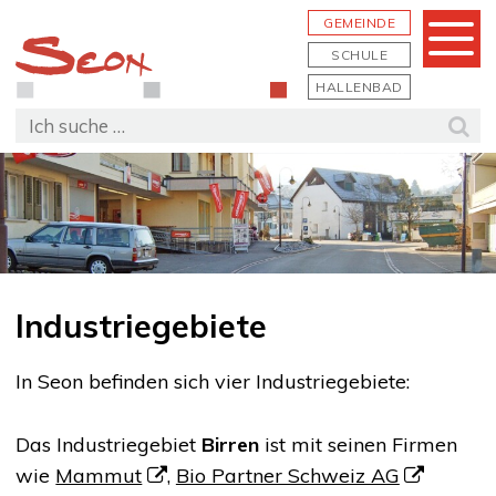
Schnellnavigation
Navigieren in Seon
Hauptn
GEMEINDE
Menu
SCHULE
HALLENBAD
Suchbegriff
Suc
Industriegebiete
In Seon befinden sich vier Industriegebiete:
Das Industriegebiet
Birren
ist mit seinen Firmen
wie
Mammut
,
Bio Partner Schweiz AG