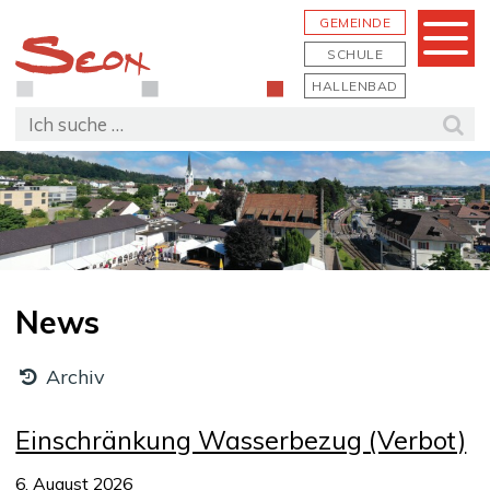
Schnellnavigation
Navigieren in Seon
Hauptn
GEMEINDE
Menu
SCHULE
HALLENBAD
Suchbegriff
Suc
News
Archiv
Einschränkung Wasserbezug (Verbot)
6. August 2026