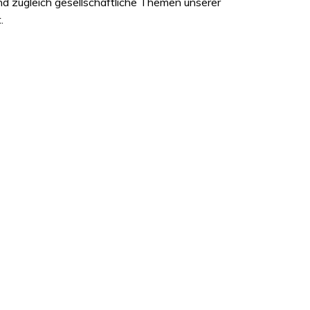
d zugleich gesellschaftliche Themen unserer
t.