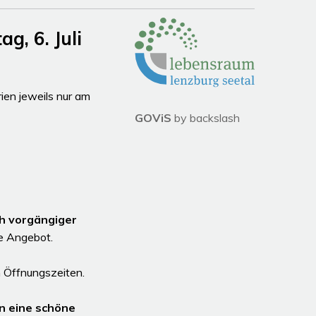
Partner
, 6. Juli
en jeweils nur am
GOViS
by
backslash
 Uhr
hlossen
h vorgängiger
le Angebot.
 Öffnungszeiten.
n eine schöne