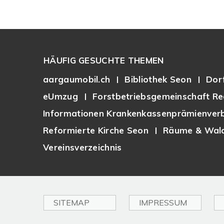
Footer
HÄUFIG GESUCHTE THEMEN
aargaumobil.ch
Bibliothek Seon
Dor
eUmzug
Forstbetriebsgemeinschaft Re
Informationen Krankenkassenprämienverb
Reformierte Kirche Seon
Räume & Wald
Vereinsverzeichnis
SITEMAP
IMPRESSUM
Toplinks