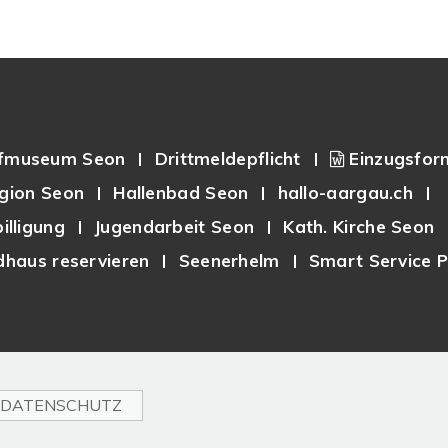
fmuseum Seon
Drittmeldepflicht
Einzugsfor
gion Seon
Hallenbad Seon
hallo-aargau.ch
illigung
Jugendarbeit Seon
Kath. Kirche Seon
haus reservieren
Seenerhelm
Smart Service P
DATENSCHUTZ