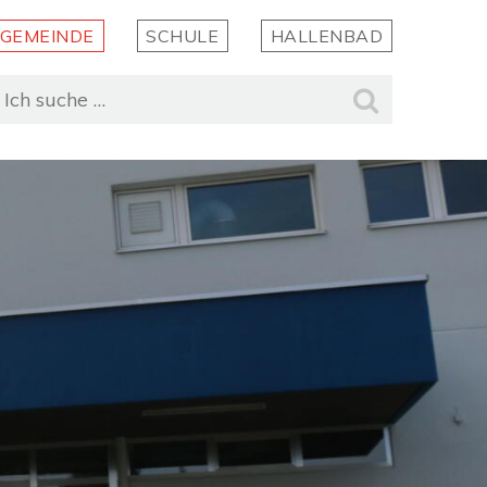
GEMEINDE
SCHULE
HALLENBAD
uchbegriff
Suche st