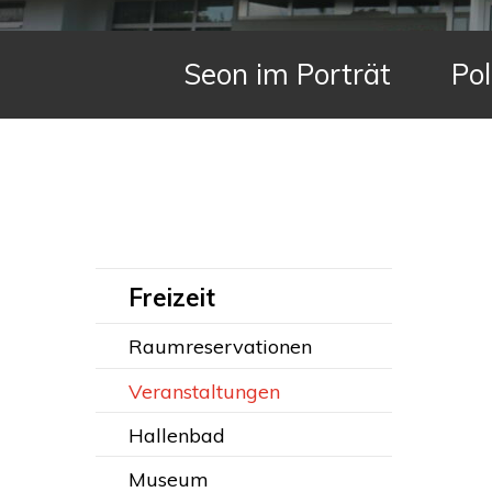
Hauptnavigation
Seon im Porträt
Pol
Subnavigation:
Freizeit
Raumreservationen
Veranstaltungen
Hallenbad
Museum