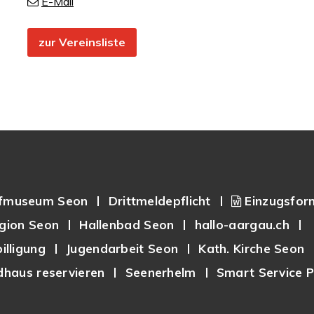
E-Mail
zur Vereinsliste
fmuseum Seon
Drittmeldepflicht
Einzugsfor
gion Seon
Hallenbad Seon
hallo-aargau.ch
illigung
Jugendarbeit Seon
Kath. Kirche Seon
haus reservieren
Seenerhelm
Smart Service P