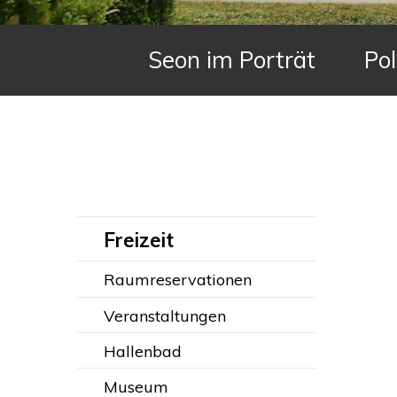
Hauptnavigation
Seon im Porträt
Pol
Subnavigation:
Freizeit
Raumreservationen
Veranstaltungen
Hallenbad
Museum