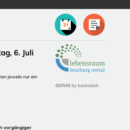
Partner
, 6. Juli
en jeweils nur am
GOViS
by
backslash
 Uhr
hlossen
h vorgängiger