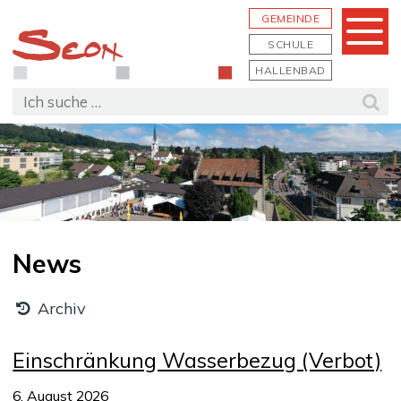
Schnellnavigation
Navigieren in Seon
Hauptn
GEMEINDE
Menu
SCHULE
HALLENBAD
Suchbegriff
Suc
News
Archiv
Einschränkung Wasserbezug (Verbot)
6. August 2026