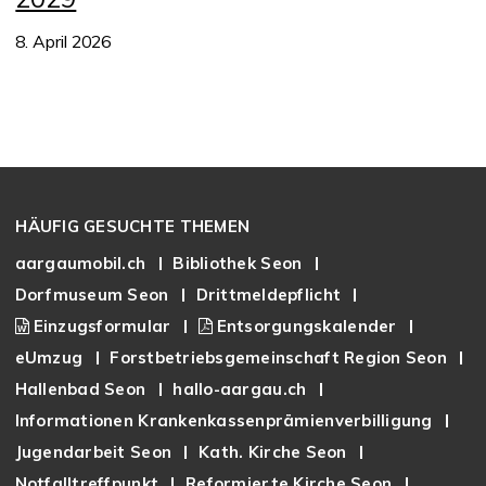
8. April 2026
Footer
HÄUFIG GESUCHTE THEMEN
aargaumobil.ch
Bibliothek Seon
Dorfmuseum Seon
Drittmeldepflicht
Einzugsformular
Entsorgungskalender
eUmzug
Forstbetriebsgemeinschaft Region Seon
Hallenbad Seon
hallo-aargau.ch
Informationen Krankenkassenprämienverbilligung
Jugendarbeit Seon
Kath. Kirche Seon
Notfalltreffpunkt
Reformierte Kirche Seon