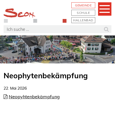
Schnellnavigation
Navigieren in Seon
Hauptn
GEMEINDE
Menu
SCHULE
HALLENBAD
Suchbegriff
Suc
Neophytenbekämpfung
22. Mai 2026
Neopyhtenbekämpfung