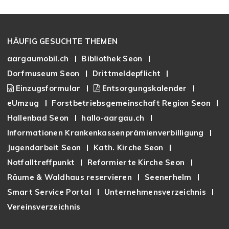
Footer
HÄUFIG GESUCHTE THEMEN
aargaumobil.ch
Bibliothek Seon
Dorfmuseum Seon
Drittmeldepflicht
Einzugsformular
Entsorgungskalender
eUmzug
Forstbetriebsgemeinschaft Region Seon
Hallenbad Seon
hallo-aargau.ch
Informationen Krankenkassenprämienverbilligung
Jugendarbeit Seon
Kath. Kirche Seon
Notfalltreffpunkt
Reformierte Kirche Seon
Räume & Waldhaus reservieren
Seenerhelm
Smart Service Portal
Unternehmensverzeichnis
Vereinsverzeichnis