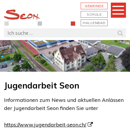
Schnellnavigation
Navigieren in Seon
Hauptn
GEMEINDE
Menu
SCHULE
HALLENBAD
Suchbegriff
Suc
Jugendarbeit Seon
Informationen zum News und aktuellen Anlässen
der Jugendarbeit Seon finden Sie unter
https://www.jugendarbeit-seon.ch/