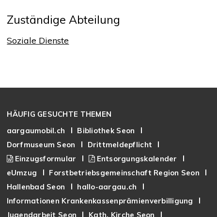
Zuständige Abteilung
Soziale Dienste
Footer
HÄUFIG GESUCHTE THEMEN
aargaumobil.ch
Bibliothek Seon
Dorfmuseum Seon
Drittmeldepflicht
Einzugsformular
Entsorgungskalender
eUmzug
Forstbetriebsgemeinschaft Region Seon
Hallenbad Seon
hallo-aargau.ch
Informationen Krankenkassenprämienverbilligung
Jugendarbeit Seon
Kath. Kirche Seon