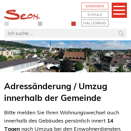
Schnellnavigation
Navigieren in Seon
Hauptn
GEMEINDE
Menu
SCHULE
HALLENBAD
Suchbegriff
Suc
Adressänderung / Umzug
innerhalb der Gemeinde
Bitte melden Sie Ihren Wohnungswechsel auch
innerhalb des Gebäudes persönlich innert
14
Tagen
nach Umzug bei den Einwohnerdiensten.