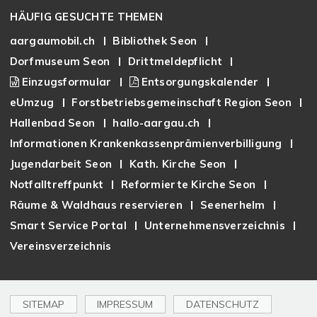
HÄUFIG GESUCHTE THEMEN
aargaumobil.ch
Bibliothek Seon
Dorfmuseum Seon
Drittmeldepflicht
Einzugsformular
Entsorgungskalender
eUmzug
Forstbetriebsgemeinschaft Region Seon
Hallenbad Seon
hallo-aargau.ch
Informationen Krankenkassenprämienverbilligung
Jugendarbeit Seon
Kath. Kirche Seon
Notfalltreffpunkt
Reformierte Kirche Seon
Räume & Waldhaus reservieren
Seenerhelm
Smart Service Portal
Unternehmensverzeichnis
Vereinsverzeichnis
SITEMAP
IMPRESSUM
DATENSCHUTZ