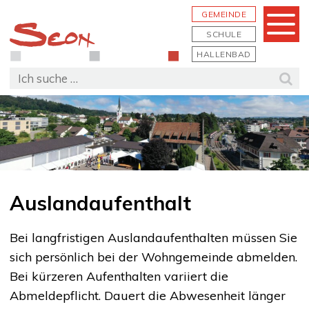
Schnellnavigation
Navigieren in Seon
Hauptn
GEMEINDE
Menu
SCHULE
HALLENBAD
Suchbegriff
Suc
Auslandaufenthalt
Bei langfristigen Auslandaufenthalten müssen Sie
sich persönlich bei der Wohngemeinde abmelden.
Bei kürzeren Aufenthalten variiert die
Abmeldepflicht. Dauert die Abwesenheit länger