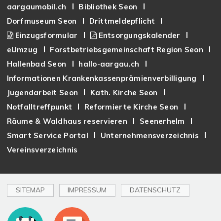
aargaumobil.ch
Bibliothek Seon
Dorfmuseum Seon
Drittmeldepflicht
Einzugsformular
Entsorgungskalender
eUmzug
Forstbetriebsgemeinschaft Region Seon
Hallenbad Seon
hallo-aargau.ch
Informationen Krankenkassenprämienverbilligung
Jugendarbeit Seon
Kath. Kirche Seon
Notfalltreffpunkt
Reformierte Kirche Seon
Räume & Waldhaus reservieren
Seenerhelm
Smart Service Portal
Unternehmensverzeichnis
Vereinsverzeichnis
SITEMAP
IMPRESSUM
DATENSCHUTZ
Toplinks