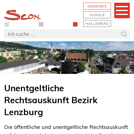
Schnellnavigation
Navigieren in Seon
Hauptn
GEMEINDE
Menu
SCHULE
HALLENBAD
Suchbegriff
Suc
Unentgeltliche
Rechtsauskunft Bezirk
Lenzburg
Die öffentliche und unentgeltliche Rechtsauskunft