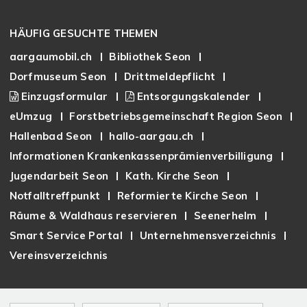
Footer
HÄUFIG GESUCHTE THEMEN
aargaumobil.ch
Bibliothek Seon
Dorfmuseum Seon
Drittmeldepflicht
Einzugsformular
Entsorgungskalender
eUmzug
Forstbetriebsgemeinschaft Region Seon
Hallenbad Seon
hallo-aargau.ch
Informationen Krankenkassenprämienverbilligung
Jugendarbeit Seon
Kath. Kirche Seon
Notfalltreffpunkt
Reformierte Kirche Seon
Räume & Waldhaus reservieren
Seenerhelm
Smart Service Portal
Unternehmensverzeichnis
Vereinsverzeichnis