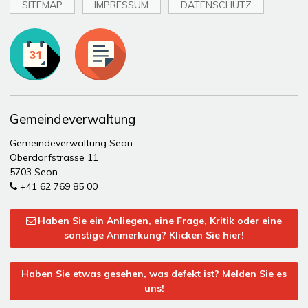
SITEMAP
IMPRESSUM
DATENSCHUTZ
Toplinks
Gemeindeverwaltung
Gemeindeverwaltung Seon
Oberdorfstrasse 11
5703 Seon
+41 62 769 85 00
Haben Sie ein Anliegen, eine Frage, Kritik oder eine
sonstige Anmerkung? Klicken Sie hier!
Haben Sie etwas gesehen, was defekt ist? Melden Sie es
uns!