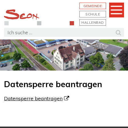
Schnellnavigation
Navigieren in Seon
Hauptn
GEMEINDE
Menu
SCHULE
HALLENBAD
Suchbegriff
Suc
Datensperre beantragen
Datensperre beantragen