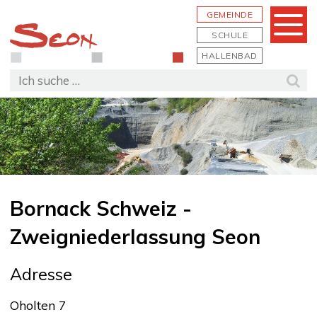
Schnellnavigation
Navigieren in Seon
Hauptn
GEMEINDE
Menu
SCHULE
HALLENBAD
Suchbegriff
Suc
Bornack Schweiz -
Zweigniederlassung Seon
Adresse
Oholten 7