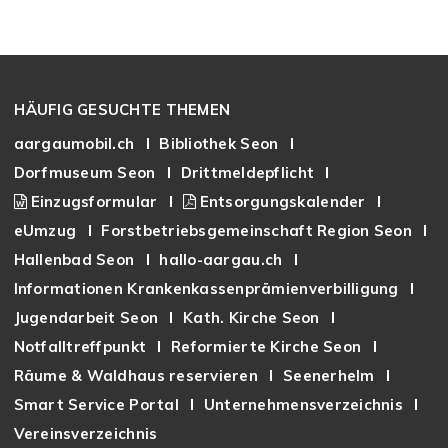
Footer
HÄUFIG GESUCHTE THEMEN
aargaumobil.ch
Bibliothek Seon
Dorfmuseum Seon
Drittmeldepflicht
Einzugsformular
Entsorgungskalender
eUmzug
Forstbetriebsgemeinschaft Region Seon
Hallenbad Seon
hallo-aargau.ch
Informationen Krankenkassenprämienverbilligung
Jugendarbeit Seon
Kath. Kirche Seon
Notfalltreffpunkt
Reformierte Kirche Seon
Räume & Waldhaus reservieren
Seenerhelm
Smart Service Portal
Unternehmensverzeichnis
Vereinsverzeichnis