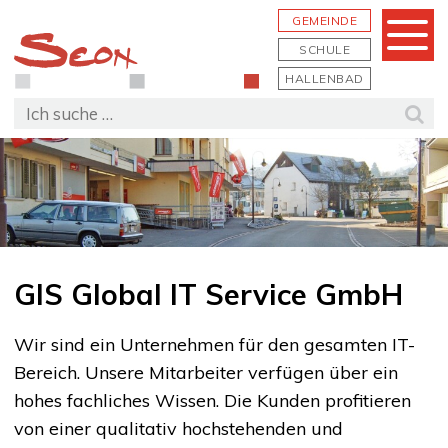
Schnellnavigation
Navigieren in Seon
Hauptn
GEMEINDE
Menu
SCHULE
HALLENBAD
Suchbegriff
Suc
GIS Global IT Service GmbH
Wir sind ein Unternehmen für den gesamten IT-
Bereich. Unsere Mitarbeiter verfügen über ein
hohes fachliches Wissen. Die Kunden profitieren
von einer qualitativ hochstehenden und