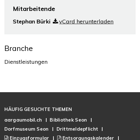
Mitarbeitende
Stephan Bürki
vCard herunterladen
Branche
Dienstleistungen
Footer
HÄUFIG GESUCHTE THEMEN
aargaumobil.ch
Bibliothek Seon
Dorfmuseum Seon
Drittmeldepflicht
Einzugsformular
Entsorgungskalender