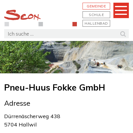
Schnellnavigation
Navigieren in Seon
Hauptn
GEMEINDE
Menu
SCHULE
HALLENBAD
Suchbegriff
Suc
Pneu-Huus Fokke GmbH
Adresse
Dürrenäscherweg 438
5704 Hallwil