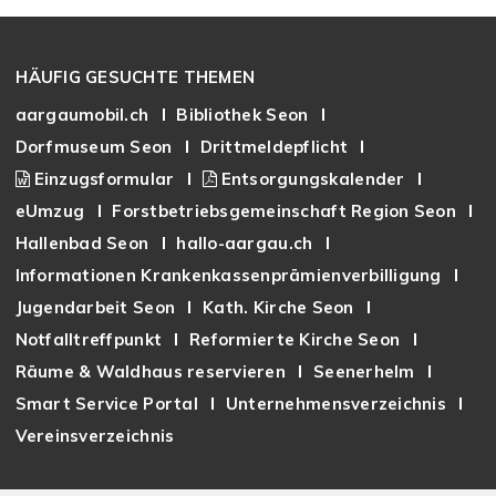
Footer
HÄUFIG GESUCHTE THEMEN
aargaumobil.ch
Bibliothek Seon
Dorfmuseum Seon
Drittmeldepflicht
Einzugsformular
Entsorgungskalender
eUmzug
Forstbetriebsgemeinschaft Region Seon
Hallenbad Seon
hallo-aargau.ch
Informationen Krankenkassenprämienverbilligung
Jugendarbeit Seon
Kath. Kirche Seon
Notfalltreffpunkt
Reformierte Kirche Seon
Räume & Waldhaus reservieren
Seenerhelm
Smart Service Portal
Unternehmensverzeichnis
Vereinsverzeichnis