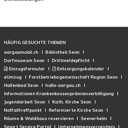
Footer
HÄUFIG GESUCHTE THEMEN
aargaumobil.ch
Bibliothek Seon
Dorfmuseum Seon
Drittmeldepflicht
Einzugsformular
Entsorgungskalender
eUmzug
Forstbetriebsgemeinschaft Region Seon
Hallenbad Seon
hallo-aargau.ch
Informationen Krankenkassenprämienverbilligung
Jugendarbeit Seon
Kath. Kirche Seon
Notfalltreffpunkt
Reformierte Kirche Seon
Räume & Waldhaus reservieren
Seenerhelm
Smart Service Portal
Unternehmensverzeichnis