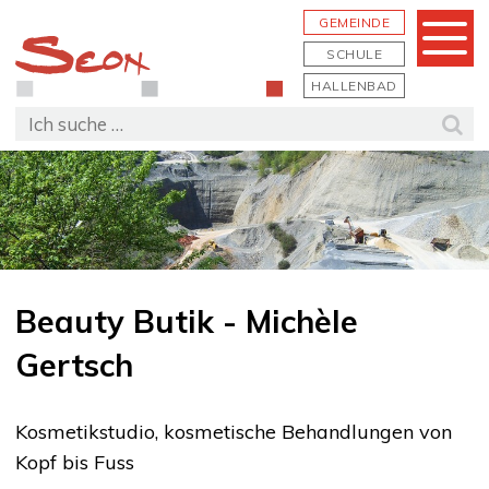
Schnellnavigation
Navigieren in Seon
Hauptn
GEMEINDE
Menu
SCHULE
HALLENBAD
Suchbegriff
Suc
Beauty Butik - Michèle
Gertsch
Kosmetikstudio, kosmetische Behandlungen von
Kopf bis Fuss