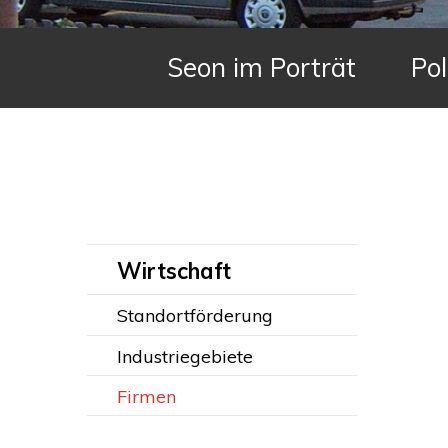
Hauptnavigation
Seon im Porträt
Pol
Subnavigation:
Wirtschaft
Standortförderung
Industriegebiete
Firmen