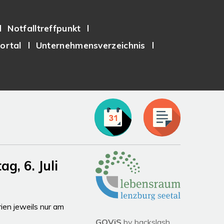
Notfalltreffpunkt
ortal
Unternehmensverzeichnis
Partner
, 6. Juli
en jeweils nur am
GOViS
by
backslash