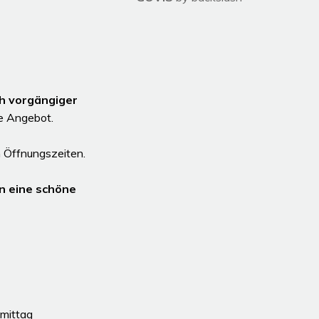
 Uhr
hlossen
h vorgängiger
le Angebot.
 Öffnungszeiten.
n eine schöne
mittag