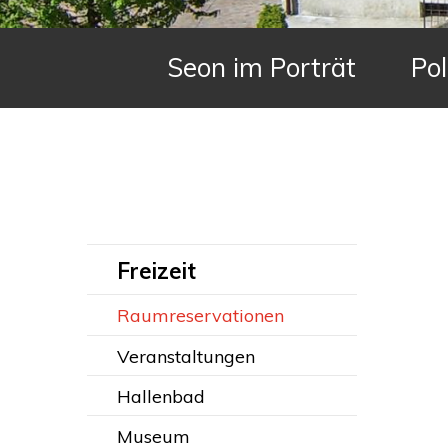
Hauptnavigation
Seon im Porträt
Pol
Subnavigation:
Freizeit
Raumreservationen
Veranstaltungen
Hallenbad
Museum