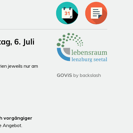
Partner
, 6. Juli
en jeweils nur am
GOViS
by
backslash
 Uhr
hlossen
h vorgängiger
le Angebot.