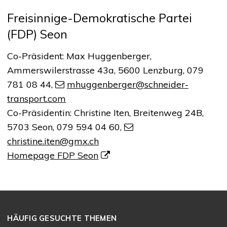
Freisinnige-Demokratische Partei
(FDP) Seon
Co-Präsident: Max Huggenberger,
Ammerswilerstrasse 43a, 5600 Lenzburg, 079
781 08 44,
mhuggenberger@schneider-
transport.com
Co-Präsidentin: Christine Iten, Breitenweg 24B,
5703 Seon, 079 594 04 60,
christine.iten@gmx.ch
Homepage FDP Seon
Footer
HÄUFIG GESUCHTE THEMEN