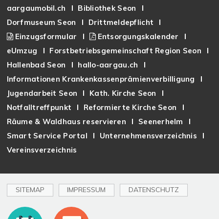
aargaumobil.ch
Bibliothek Seon
Dorfmuseum Seon
Drittmeldepflicht
Einzugsformular
Entsorgungskalender
eUmzug
Forstbetriebsgemeinschaft Region Seon
Hallenbad Seon
hallo-aargau.ch
Informationen Krankenkassenprämienverbilligung
Jugendarbeit Seon
Kath. Kirche Seon
Notfalltreffpunkt
Reformierte Kirche Seon
Räume & Waldhaus reservieren
Seenerhelm
Smart Service Portal
Unternehmensverzeichnis
Vereinsverzeichnis
SITEMAP
IMPRESSUM
DATENSCHUTZ
Toplinks