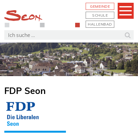
Schnellnavigation
Navigieren in Seon
Hauptn
GEMEINDE
Menu
SCHULE
HALLENBAD
Suchbegriff
Suc
FDP Seon