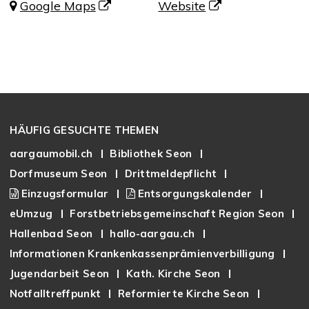
Google Maps
Website
Footer
HÄUFIG GESUCHTE THEMEN
aargaumobil.ch
Bibliothek Seon
Dorfmuseum Seon
Drittmeldepflicht
Einzugsformular
Entsorgungskalender
eUmzug
Forstbetriebsgemeinschaft Region Seon
Hallenbad Seon
hallo-aargau.ch
Informationen Krankenkassenprämienverbilligung
Jugendarbeit Seon
Kath. Kirche Seon
Notfalltreffpunkt
Reformierte Kirche Seon