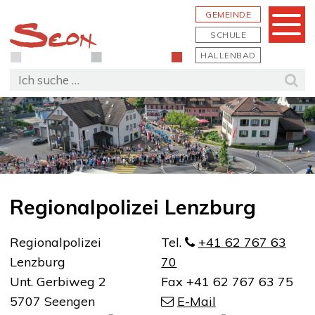
Schnellnavigation
Navigieren in Seon
Hauptn
GEMEINDE
Menu
SCHULE
HALLENBAD
Suchbegriff
Suc
Regionalpolizei Lenzburg
Adresse
Regionalpolizei
Tel.
+41 62 767 63
Lenzburg
70
Unt. Gerbiweg 2
Fax
+41 62 767 63 75
5707 Seengen
E-Mail