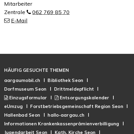
Funktion
Mitarbeiter
Zentrale
062 769 85 70
E-Mail
Footer
HÄUFIG GESUCHTE THEMEN
aargaumobil.ch
Bibliothek Seon
Dorfmuseum Seon
Drittmeldepflicht
Einzugsformular
Entsorgungskalender
eUmzug
Forstbetriebsgemeinschaft Region Seon
Hallenbad Seon
hallo-aargau.ch
Informationen Krankenkassenprämienverbilligung
Jugendarbeit Seon
Kath. Kirche Seon