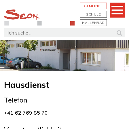
Schnellnavigation
Navigieren in Seon
Hauptn
GEMEINDE
Menu
SCHULE
HALLENBAD
Suchbegriff
Suc
Hausdienst
Beschreibung Hausdienst
Telefon
+41 62 769 85 70